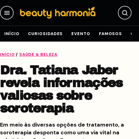
Pular para o conteúdo
INÍCIO
CURIOSIDADES
EVENTO
FAMOSOS
GE
INÍCIO
/
SAÚDE & BELEZA
Dra. Tatiana Jaber
revela informações
valiosas sobre
soroterapia
Em meio às diversas opções de tratamento, a
soroterapia desponta como uma via vital na