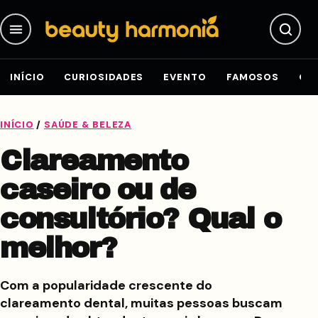
Pular para o conteúdo
INÍCIO
CURIOSIDADES
EVENTO
FAMOSOS
GE
INÍCIO
/
SAÚDE & BELEZA
Clareamento
caseiro ou de
consultório? Qual o
melhor?
Com a popularidade crescente do
clareamento dental, muitas pessoas buscam