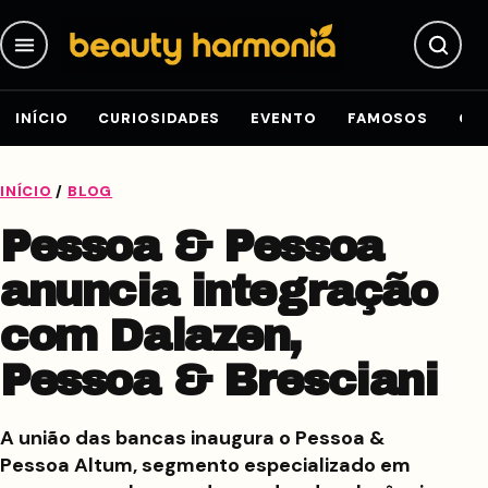
Pular para o conteúdo
INÍCIO
CURIOSIDADES
EVENTO
FAMOSOS
GE
INÍCIO
/
BLOG
Pessoa & Pessoa
anuncia integração
com Dalazen,
Pessoa & Bresciani
A união das bancas inaugura o Pessoa &
Pessoa Altum, segmento especializado em