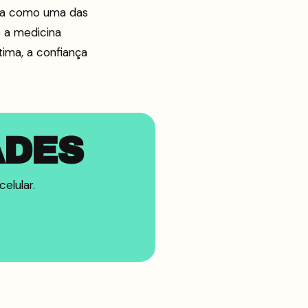
da como uma das
e a medicina
ima, a confiança
ADES
elular.