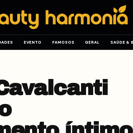
DADES
EVENTO
FAMOSOS
GERAL
SAÚDE & 
Cavalcanti
o
mento íntimo