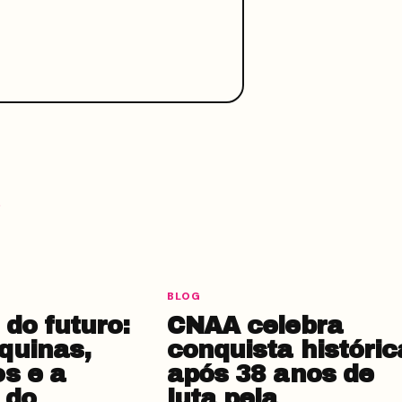
BLOG
do futuro:
CNAA celebra
quinas,
conquista históric
os e a
após 38 anos de
 do
luta pela