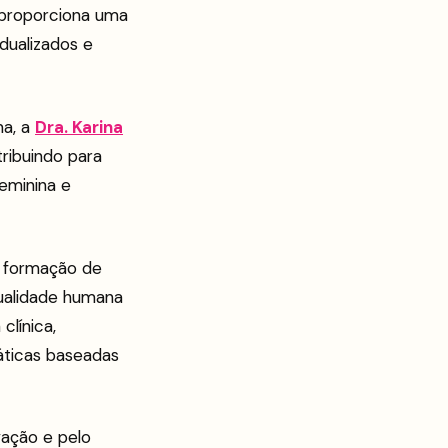
 proporciona uma
dualizados e
ma, a
Dra. Karina
ribuindo para
eminina e
a formação de
ualidade humana
clínica,
áticas baseadas
vação e pelo