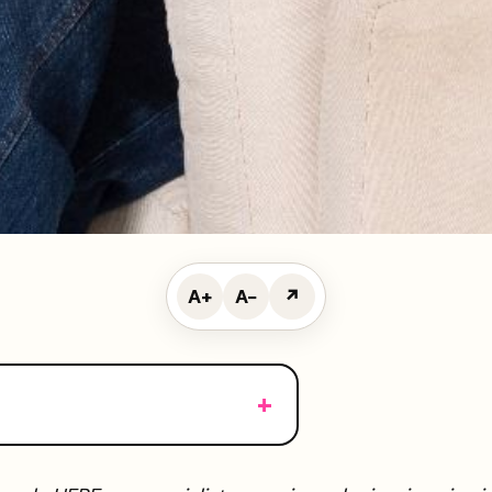
A+
A−
↗