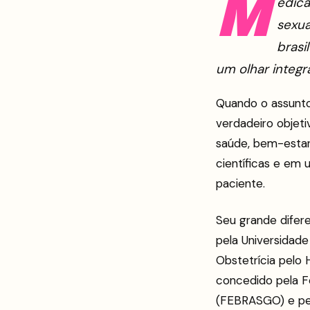
M
édica
sexua
brasi
um olhar integr
Quando o assunto
verdadeiro objeti
saúde, bem-estar
científicas e em
paciente.
Seu grande difere
pela Universidad
Obstetrícia pelo 
concedido pela Fe
(FEBRASGO) e pela