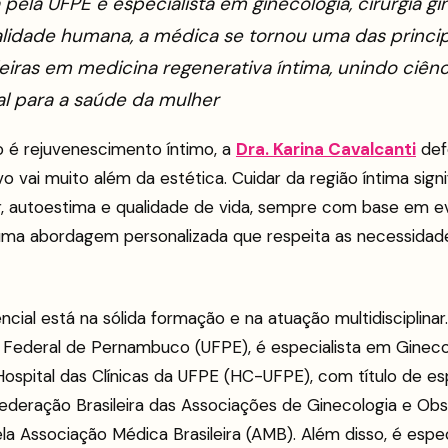
 pela UFPE e especialista em ginecologia, cirurgia gi
lidade humana, a médica se tornou uma das princip
leiras em medicina regenerativa íntima, unindo ciênc
al para a saúde da mulher
 é rejuvenescimento íntimo, a
Dra. Karina Cavalcanti
def
vo vai muito além da estética. Cuidar da região íntima sig
, autoestima e qualidade de vida, sempre com base em e
 uma abordagem personalizada que respeita as necessidad
ncial está na sólida formação e na atuação multidisciplin
e Federal de Pernambuco (UFPE), é especialista em Gineco
Hospital das Clínicas da UFPE (HC-UFPE), com título de esp
deração Brasileira das Associações de Ginecologia e Obst
 Associação Médica Brasileira (AMB). Além disso, é espec