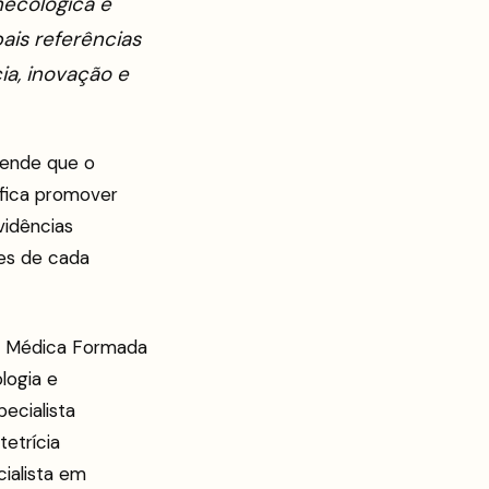
necológica e
ais referências
ia, inovação e
ende que o
nifica promover
vidências
es de cada
ar. Médica Formada
logia e
ecialista
etrícia
ialista em