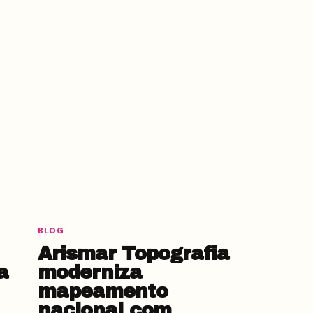
BLOG
Arismar Topografia
a
moderniza
mapeamento
nacional com