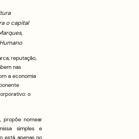
tura
a o capital
Marques,
n Humano
rca, reputação,
cabem nas
Com a economia
omponente
orporativo: o
g
, propõe nomear
issa simples e
ão está apenas no