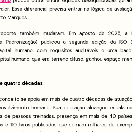
mano
propõe outra leitura: equipes desequilibradas geram
or. Esse diferencial precisa entrar na lógica de avaliaç
rto Marques.
reporte também mudaram. Em agosto de 2025, a IS
ara Padronização) publicou a segunda edição da ISO 
apital humano, com requisitos auditáveis e uma bas
apital humano, que era terreno difuso, ganhou espaço men
de quatro décadas
conceito se apoia em mais de quatro décadas de atuaçã
nvolvimento humano. Sua operação alcançou escala ra
s de pessoas treinadas, presença em mais de 40 países
 e 110 livros publicados que somam milhares de exemp