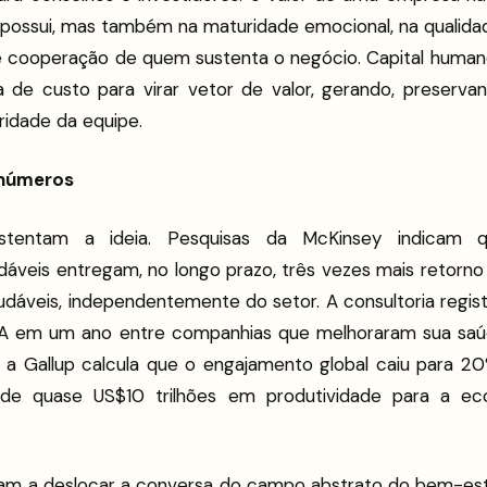
u possui, mas também na maturidade emocional, na qualida
 cooperação de quem sustenta o negócio. Capital humano,
ha de custo para virar vetor de valor, gerando, preserva
idade da equipe.
 números
tentam a ideia. Pesquisas da McKinsey indicam q
áveis entregam, no longo prazo, três vezes mais retorno 
udáveis, independentemente do setor. A consultoria regis
A em um ano entre companhias que melhoraram sua saúde
 a Gallup calcula que o engajamento global caiu para
de quase US$10 trilhões em produtividade para a ec
am a deslocar a conversa do campo abstrato do bem-est