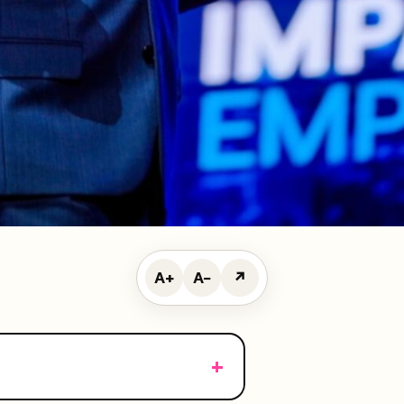
A+
A−
↗