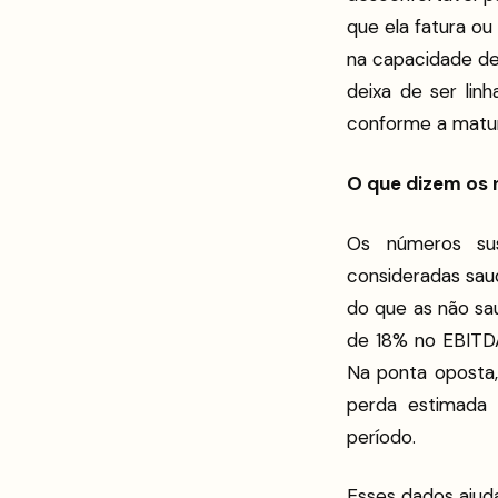
que ela fatura o
na capacidade de
deixa de ser lin
conforme a matur
O que dizem os
Os números sus
consideradas saud
do que as não sa
de 18% no EBITD
Na ponta oposta,
perda estimada 
período.
Esses dados ajud