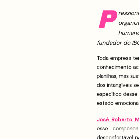
P
ression
organiz
humano 
fundador do IB
Toda empresa tem
conhecimento acu
planilhas, mas 
dos intangíveis s
específico desse
estado emocional
José Roberto 
esse componen
desconfortável p