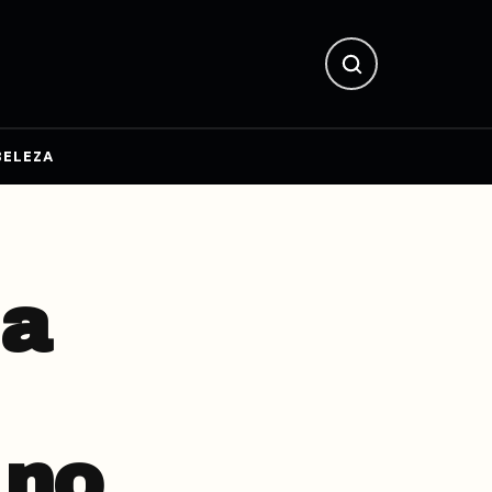
BELEZA
 a
 no