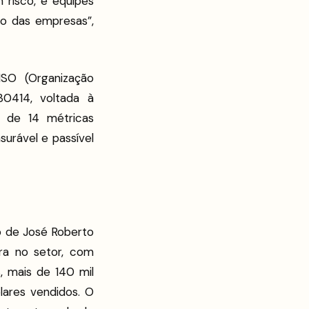
 risco, e equipes
ão das empresas”,
O (Organização
30414, voltada à
e de 14 métricas
surável e passível
o de José Roberto
ra no setor, com
, mais de 140 mil
lares vendidos. O