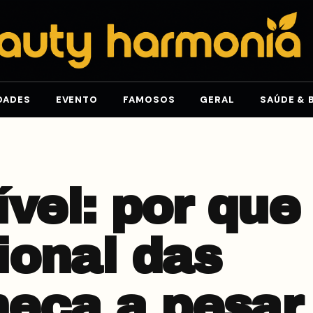
DADES
EVENTO
FAMOSOS
GERAL
SAÚDE & 
ível: por que
onal das
eça a pesar