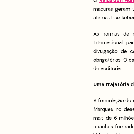
O
Valuation Hu
maduras geram val
afirma José Robe
As normas de 
Internacional p
divulgação de c
obrigatórias. O c
de auditoria.
Uma trajetória 
A formulação do 
Marques no dese
mais de 6 milhõe
coaches formados