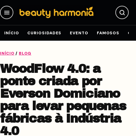
Pular para o conteúdo
INÍCIO
CURIOSIDADES
EVENTO
FAMOSOS
GE
INÍCIO
/
BLOG
WoodFlow 4.0: a
ponte criada por
Everson Domiciano
para levar pequenas
fábricas à Indústria
4.0