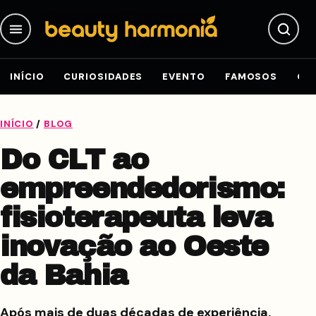
Pular para o conteúdo
INÍCIO
CURIOSIDADES
EVENTO
FAMOSOS
GE
INÍCIO
/
BLOG
Do CLT ao
empreendedorismo:
fisioterapeuta leva
inovação ao Oeste
da Bahia
Após mais de duas décadas de experiência,