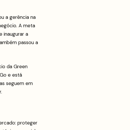
u a gerência na
 negócio. A meta
e inaugurar a
e também passou a
ócio da Green
 Go e está
ivas seguem em
.
mercado: proteger