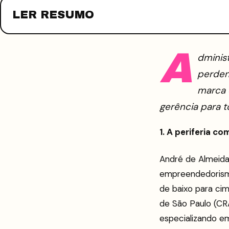
LER RESUMO
A
dminis
perdend
marca 
gerência para t
1. A periferia c
André de Almeida
empreendedorismo.
de baixo para cim
de São Paulo (CR
especializando em