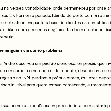
ou na Vexsea Contabilidade, onde permaneceu por onze a
 aos 27. Foi nesse período, lidando de perto com a rotin
que ele atuou enquanto a base de clientes da contabilida
ato diário com pequenos negócios também o colocou dia
repetia.
ue ninguém via como problema
s, André observou um padrão silencioso: empresas que i
indo um nome no mercado e, de repente, descobriam que
e registro no INPI, perdiam a própria marca, às vezes depo
 risco invisível para quem estava começando, e rarament
eu sua primeira experiência empreendedora com a startup 