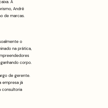
aixa. A
orismo, André
ão de marcas.
ssoalmente o
nado na prática,
 empreendedores
 ganhando corpo.
argo de gerente.
a empresa já
consultoria