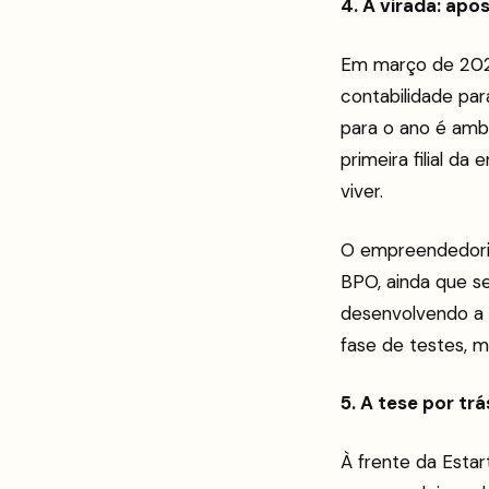
4. A virada: apo
Em março de 2026
contabilidade par
para o ano é ambi
primeira filial d
viver.
O empreendedorism
BPO, ainda que s
desenvolvendo a 
fase de testes, m
5. A tese por tr
À frente da Esta