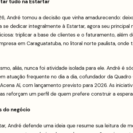
star tudo na Estartar
, André tomou a decisão que vinha amadurecendo: deixo
a se dedicar integralmente à Estartar, agora seu principal
ciosa: triplicar a base de clientes e o faturamento, além d
a empresa em Caraguatatuba, no litoral norte paulista, ond
o, aliás, nunca foi atividade isolada para ele. André é s
em atuação frequente no dia a dia, cofundador da Quadro
Acena Aí, com lançamento previsto para 2026. As iniciat
as reforçam um perfil de quem prefere construir a esperar
ás do negócio
rtar, André defende uma ideia que resume sua leitura de 