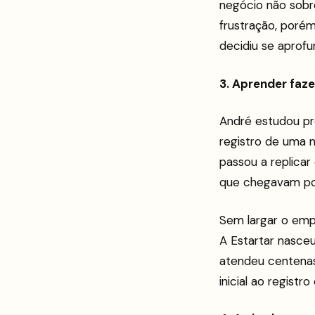
negócio não sobre
frustração, poré
decidiu se aprof
3. Aprender faze
André estudou pr
registro de uma 
passou a replica
que chegavam por
Sem largar o emp
A Estartar nasceu
atendeu centenas
inicial ao registr