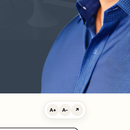
A+
A−
↗