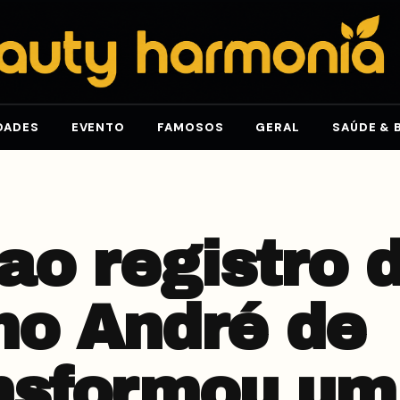
DADES
EVENTO
FAMOSOS
GERAL
SAÚDE & 
ao registro 
mo André de
nsformou um