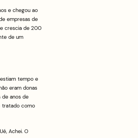
nos e chegou ao
a de empresas de
de crescia de 200
nte de um
nvestiam tempo e
 não eram donas
is de anos de
e tratado como
Ué, Achei. O