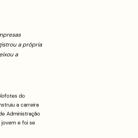
empresas
istrou a própria
eixou a
lofotes do
struiu a carreira
 de Administração
jovem e foi se