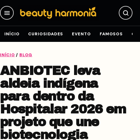
Pular para o conteúdo
INÍCIO
CURIOSIDADES
EVENTO
FAMOSOS
GE
INÍCIO
/
BLOG
ANBIOTEC leva
aldeia indígena
para dentro da
Hospitalar 2026 em
projeto que une
biotecnologia