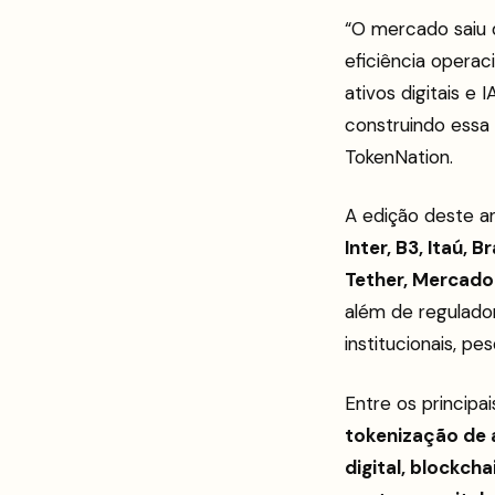
“O mercado saiu 
eficiência operac
ativos digitais e
construindo essa
TokenNation.
A edição deste a
Inter, B3, Itaú, 
Tether, Mercado 
além de regulador
institucionais, p
Entre os princip
tokenização de a
digital, blockch