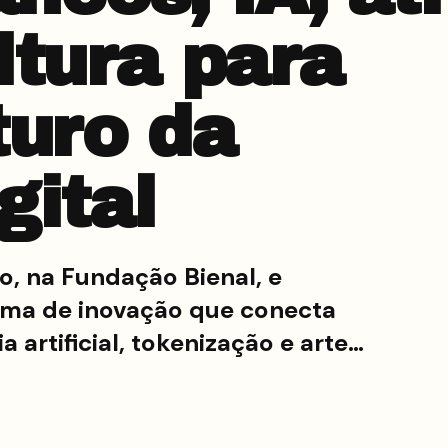
ltura para
turo da
gital
o, na Fundação Bienal, e
ema de inovação que conecta
 artificial, tokenização e arte…