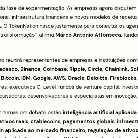
da fase de experimentação. As empresas agora discutem e
ional, infraestrutura financeira e novos modelos de recei
 IA. O TokenNation nasce justamente para conectar os age
 transformação”, afirma
Marco Antonio Affonseca
, fund
no reunirá representantes de empresas e instituições co
Bradesco, Binance, Coinbase, Ripple, Circle, Chainlink, So
Bitcoin, IBM, Google, AWS, Oracle, Deloitte, Fireblock
es, executivos C-Level, fundos de venture capital, invest
esquisadores, desenvolvedores e especialistas em inovação.
ais temas em debate estão
inteligência artificial aplicad
tivos reais, stablecoins, pagamentos globais, infraest
ain aplicada ao mercado financeiro, regulação de ativos 