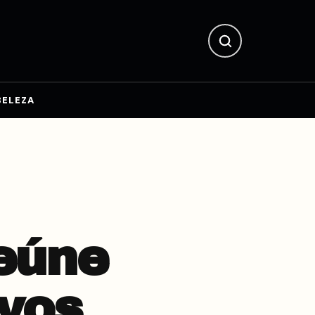
BELEZA
eúne
ivos