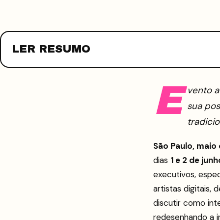
LER RESUMO
E
vento a
sua po
tradicio
São Paulo, maio
dias
1 e 2 de junh
executivos, especi
artistas digitais
discutir como inte
redesenhando a in