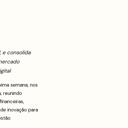
, e consolida
mercado
gital
xima semana, nos
a, reunindo
financeiras,
a de inovação para
 estão