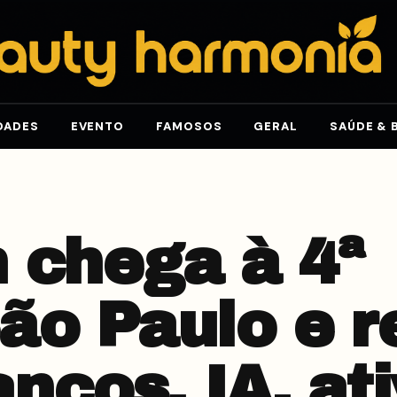
DADES
EVENTO
FAMOSOS
GERAL
SAÚDE & 
 chega à 4ª
ão Paulo e r
ancos, IA, at