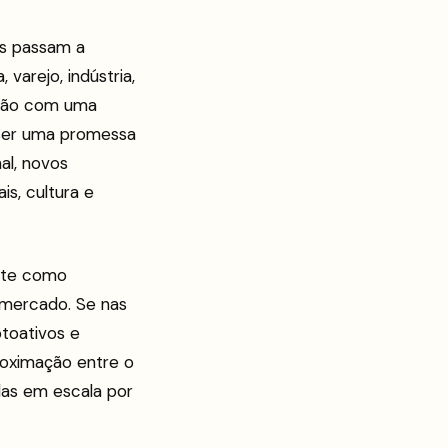
os passam a
varejo, indústria,
ição com uma
 ser uma promessa
al, novos
is, cultura e
nte como
mercado. Se nas
toativos e
oximação entre o
das em escala por