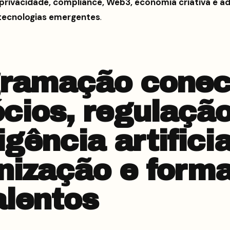
 privacidade, compliance, Web3, economia criativa e 
 tecnologias emergentes
.
gramação conec
cios, regulação
igência artificia
nização e form
alentos