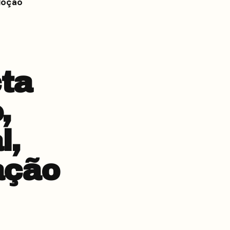
adoção
ta
,
l,
ação