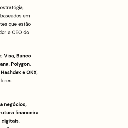
stratégia,
ta baseados em
ntes que estão
ador e CEO do
mo
Visa, Banco
lana, Polygon,
s, Hashdex e OKX
,
idores
a a negócios,
rutura financeira
digitais,