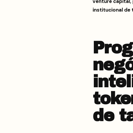
venture capital,
institucional de
Pro
negó
intel
toke
de t