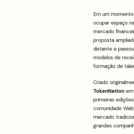
Em um momento em
ocupar espaço nas
mercado financei
proposta ampliad
distante e passou
modelos de receit
formação de tale
Criado original
TokenNation
em 
primeiras edições
comunidade Web3
mercado tradicio
grandes companh