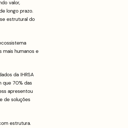
do valor,
de longo prazo.
se estrutural do
 ecossistema
os mais humanos e
 dados da IHRSA
cam que 70% das
ness apresentou
e de soluções
om estrutura.