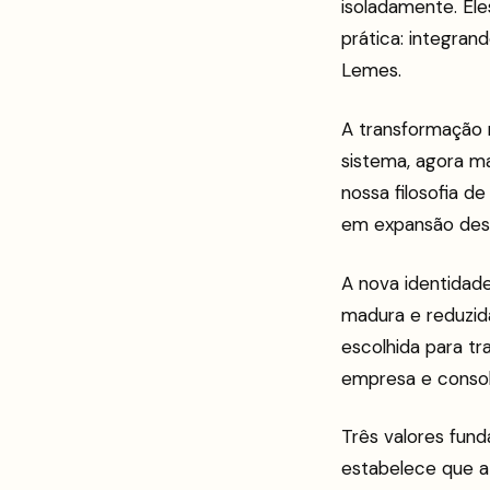
isoladamente. Ele
prática: integran
Lemes.
A transformação 
sistema, agora mai
nossa filosofia d
em expansão deso
A nova identidad
madura e reduzida
escolhida para tr
empresa e consol
Três valores fund
estabelece que a 