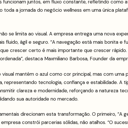
s funcionam juntos, em fluxo constante, refletindo como 
do toda a jornada do negócio wellness em uma única plataf
não se limita ao visual. A empresa entrega uma nova expe
s fluido, ágil e seguro. “A navegação está mais bonita e fu
e que crescer certo é mais importante que crescer rápido
rdenada”, destaca Maxmiliano Barbosa, Founder da empr
e visual mantém o azul como cor principal, mas com uma p
, representando tecnologia, confiança e estabilidade. A tip
ansmitir clareza e modernidade, reforçando a natureza tec
idando sua autoridade no mercado.
amentais direcionam esta transformação. O primeiro, “A g
empresa constrói parcerias sólidas, não atalhos. “O suces