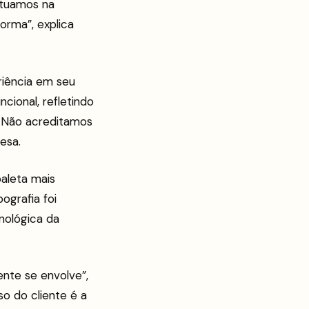
atuamos na
orma”, explica
riência em seu
ncional, refletindo
. Não acreditamos
esa.
aleta mais
ografia foi
nológica da
ente se envolve”,
so do cliente é a