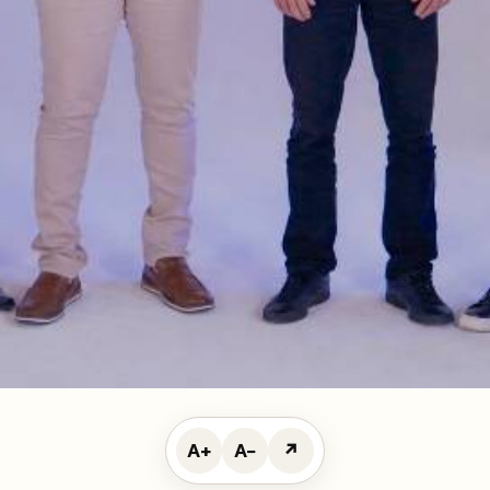
A+
A−
↗