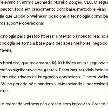
elevância”, afirma Leonardo Moreira Borges, CEO. O segun
mpacto”, foca em crescimento com base, método e visão 
gia que Escala o Wellness” posiciona a tecnologia como ba
as suporte operacional.
ecnologia para gestão fitness” sintetiza o impacto real no
ecnologia se torna a base para decisões melhores, negóci
táveis.
s brasileiro, que movimenta R$ 10 bilhões anuais segundo
safios significativos de gestão. Pesquisas setoriais indi
com dificuldades de integração operacional. O setor well
3% no período pós-pandemia, evidenciando a necessidad
stas.
 o mercado wellness não cresce com improviso. Cresce c