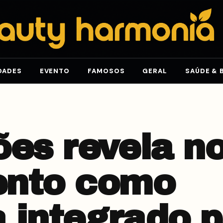
DADES
EVENTO
FAMOSOS
GERAL
SAÚDE & 
ões revela n
ento como
 integrado p