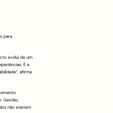
o para
cto evolui de um
periências. É a
ilidade”, afirma
ovimento
o: Gestão,
ulos não existem