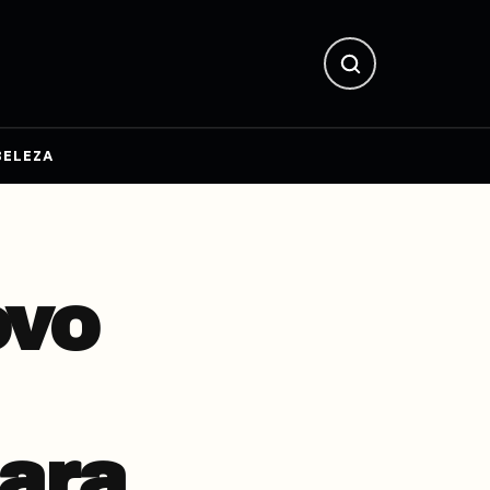
BELEZA
ovo
ara