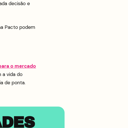
cada decisão e
ema Pacto podem
para o mercado
m a vida do
ia de ponta.
ADES