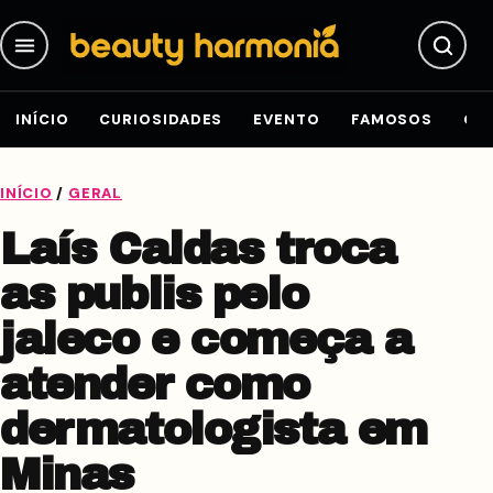
Pular para o conteúdo
INÍCIO
CURIOSIDADES
EVENTO
FAMOSOS
GE
INÍCIO
/
GERAL
Laís Caldas troca
as publis pelo
jaleco e começa a
atender como
dermatologista em
Minas