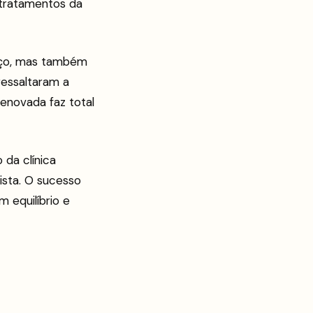
 tratamentos da
aço, mas também
essaltaram a
enovada faz total
 da clínica
ista. O sucesso
m equilíbrio e