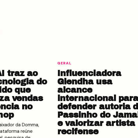
GERAL
 traz ao
Influenciadora
cnologia do
Glendha usa
ido que
alcance
za vendas
internacional par
ência no
defender autoria 
hop
Passinho do Jama
e valorizar artista
baixador da Domma,
recifense
ataforma reúne
ial, pesquisa de