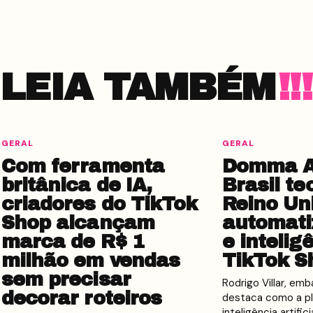
LEIA TAMBÉM
GERAL
GERAL
Com ferramenta
Domma AI
britânica de IA,
Brasil te
criadores do TikTok
Reino Un
Shop alcançam
automati
marca de R$ 1
e intelig
milhão em vendas
TikTok S
sem precisar
Rodrigo Villar, em
decorar roteiros
destaca como a pl
inteligência artific