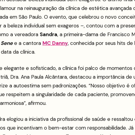
glamour na reinauguração da clínica de estética avançada
lizada em São Paulo. O evento, que celebrou o novo conce
r a beleza individual sem exageros –, contou com a prese
como a vereadora
Sandra
, a primeira-dama de Francisco 
 Sene
e a cantora
MC Danny
, conhecida por seus hits de
data da clínica.
elegante e sofisticado, a clínica foi palco de momentos 
itriã, Dra. Ana Paula Alcântara, destacou a importância d
rize a autoestima sem padronizações. “Nosso objetivo é o
e respeitem a singularidade de cada paciente, promoven
armoniosa”, afirmou.
a elogiou a iniciativa da profissional de saúde e ressalto
ços que incentivam o bem-estar com responsabilidade. J