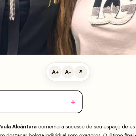
A+
A−
↗
Paula Alcântara
comemora sucesso de seu espaço de est
m destacar beleza individual sem exageros. O último final