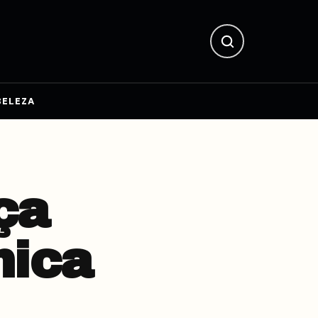
BELEZA
ça
nica