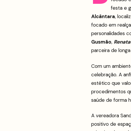
festa e 
Alcântara
, loca
focado em realça
personalidades 
Gusmão
,
Renata
parceira de longa 
Com um ambiente 
celebração. A anf
estético que valo
procedimentos qu
saúde de forma h
A vereadora Sandr
positivo de espa