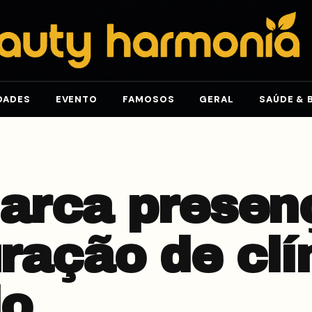
DADES
EVENTO
FAMOSOS
GERAL
SAÚDE & 
arca presen
ração de clí
lo