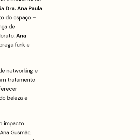
 da
Dra. Ana Paula
ito do espaço –
nça de
Morato,
Ana
 brega funk e
de networking e
e um tratamento
ferecer
do beleza e
u o impacto
á Ana Gusmão,