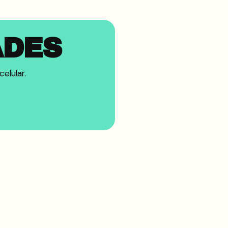
ADES
elular.