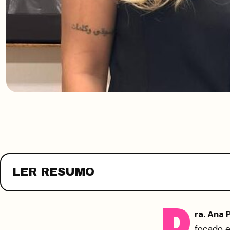
LER RESUMO
D
ra. Ana 
focado e