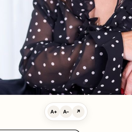
A+
A−
↗