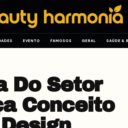
DADES
EVENTO
FAMOSOS
GERAL
SAÚDE & 
a Do Setor
ça Conceito
 Design