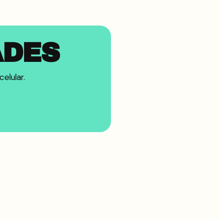
ADES
elular.