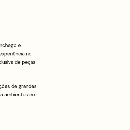
onchego e
experiência no
clusiva de peças
ções de grandes
ma ambientes em