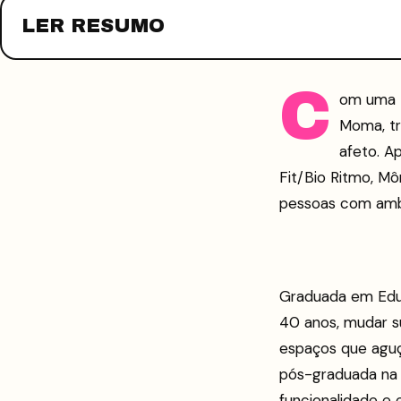
LER RESUMO
C
om uma t
Moma, tr
afeto. A
Fit/Bio Ritmo, Mô
pessoas com ambi
Graduada em Educ
40 anos, mudar su
espaços que aguç
pós-graduada na 
funcionalidade e