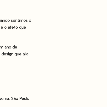
uando sentimos o
 é o afeto que
um ano de
design que alia
oema, São Paulo