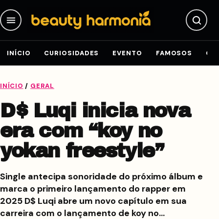
Pular para o conteúdo
INÍCIO
CURIOSIDADES
EVENTO
FAMOSOS
GE
INÍCIO
/
GERAL
D$ Luqi inicia nova
era com “koy no
yokan freestyle”
Single antecipa sonoridade do próximo álbum e
marca o primeiro lançamento do rapper em
2025 D$ Luqi abre um novo capítulo em sua
carreira com o lançamento de koy no…