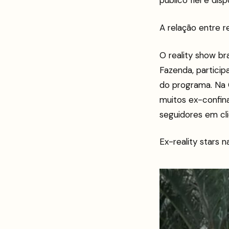
público fiel e di
A relação entre r
O reality show br
Fazenda, partic
do programa. Na 
muitos ex-confin
seguidores em cli
Ex-reality stars 