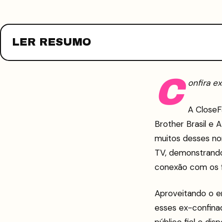
LER RESUMO
C
onfira e
A CloseF
Brother Brasil e 
muitos desses no
TV, demonstrando
conexão com os f
Aproveitando o en
esses ex-confina