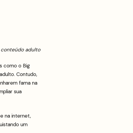
 conteúdo adulto
es como o Big
adulto. Contudo,
anharem fama na
pliar sua
e na internet,
quistando um