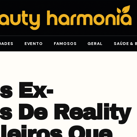
DADES
EVENTO
FAMOSOS
GERAL
SAÚDE & 
s Ex-
s De Reality
leiros Que