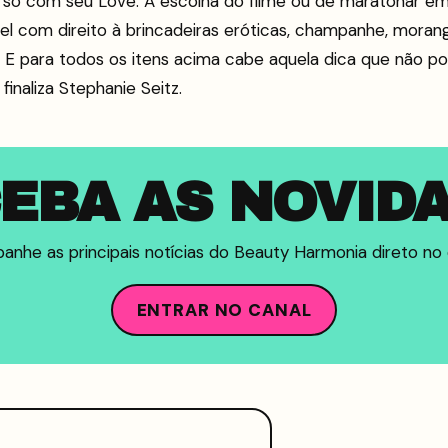
 só com seu Love. A escolha do filme ou de maratonar em
l com direito à brincadeiras eróticas, champanhe, moran
e. E para todos os itens acima cabe aquela dica que não pod
inaliza Stephanie Seitz.
EBA AS NOVID
nhe as principais notícias do Beauty Harmonia direto no c
ENTRAR NO CANAL