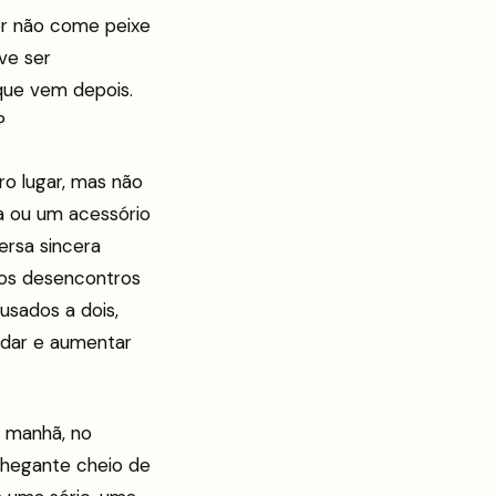
mor não come peixe
ve ser
que vem depois.
?
o lugar, mas não
da ou um acessório
rsa sincera
tos desencontros
usados a dois,
ladar e aumentar
 manhã, no
chegante cheio de