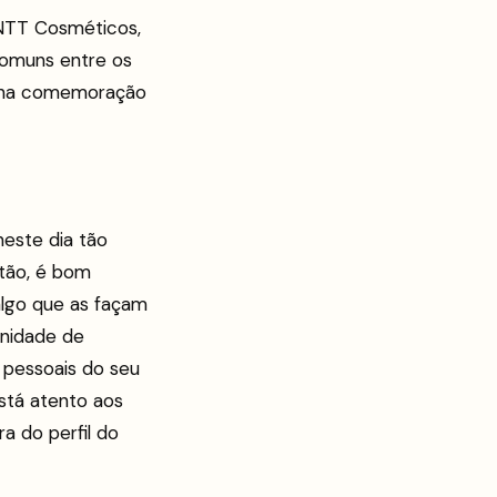
INTT Cosméticos,
comuns entre os
a na comemoração
este dia tão
ntão, é bom
algo que as façam
unidade de
 pessoais do seu
stá atento aos
a do perfil do