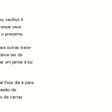
, vacilou! A
ressar seus
s o presente.
ra outras trata-
 deve ser do
 um jantar à luz
a! Esse dia é para
asião de
go de cartas