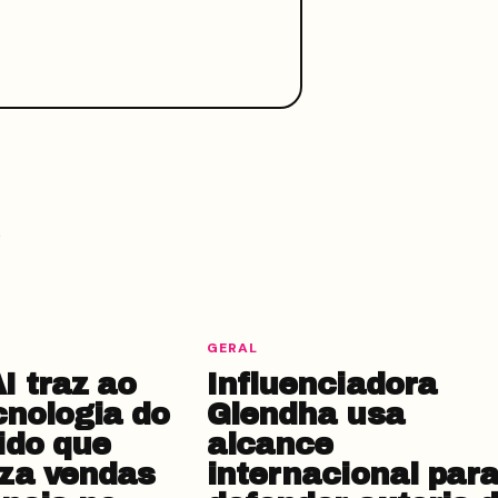
GERAL
 traz ao
Influenciadora
cnologia do
Glendha usa
ido que
alcance
za vendas
internacional par