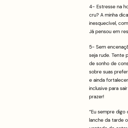
4- Estresse na ho
cru? A minha dica
inesquecível, co
Já pensou em res
5- Sem encenação
seja rude. Tente 
de sonho de con
sobre suas prefe
e ainda fortalec
inclusive para sa
prazer!
“Eu sempre digo 
lanche da tarde 