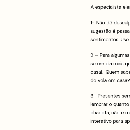
A especialista el
1- Não dê descul
sugestão é passar
sentimentos. Use 
2 – Para algumas
se um dia mais q
casal. Quem sabe
de vela em casa?
3- Presentes sem 
lembrar o quanto
chacota, não é me
interativo para a