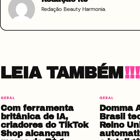
Redação Beauty Harmonia.
LEIA TAMBÉM
GERAL
GERAL
Com ferramenta
Domma AI
britânica de IA,
Brasil te
criadores do TikTok
Reino Un
Shop alcançam
automati