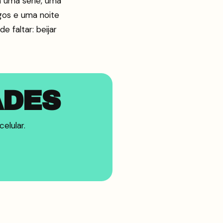
 uma série, uma
gos e uma noite
e faltar: beijar
ADES
elular.