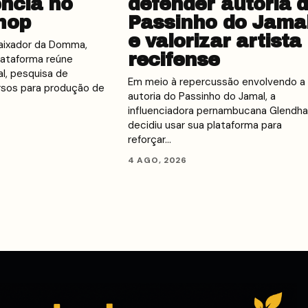
ência no
defender autoria 
hop
Passinho do Jama
e valorizar artista
baixador da Domma,
recifense
ataforma reúne
ial, pesquisa de
Em meio à repercussão envolvendo a
rsos para produção de
autoria do Passinho do Jamal, a
influenciadora pernambucana Glendha
decidiu usar sua plataforma para
reforçar…
4 AGO, 2026