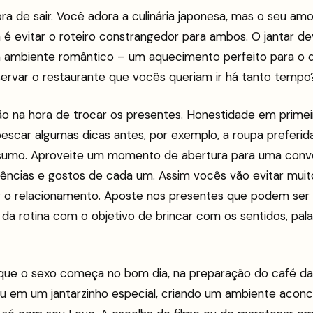
ra de sair. Você adora a culinária japonesa, mas o seu a
 é evitar o roteiro constrangedor para ambos. O jantar de
m ambiente romântico – um aquecimento perfeito para o 
ervar o restaurante que vocês queriam ir há tanto tempo
 na hora de trocar os presentes. Honestidade em primeir
pescar algumas dicas antes, por exemplo, a roupa preferi
sumo. Aproveite um momento de abertura para uma conve
rências e gostos de cada um. Assim vocês vão evitar mui
er o relacionamento. Aposte nos presentes que podem ser 
ir da rotina com o objetivo de brincar com os sentidos, pa
que o sexo começa no bom dia, na preparação do café da
ou em um jantarzinho especial, criando um ambiente acon