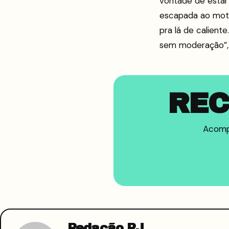
vontade de estar
escapada ao mote
pra lá de calient
sem moderação”, f
REC
Acompa
Redação RJ