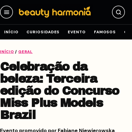
Pular para o conteúdo
INÍCIO
CURIOSIDADES
EVENTO
FAMOSOS
GE
INÍCIO
/
GERAL
Celebração da
beleza: Terceira
edição do Concurso
Miss Plus Models
Brazil
Evento promovido por Fabiane Niewierowska