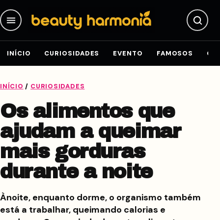
Pular para o conteúdo
INÍCIO
CURIOSIDADES
EVENTO
FAMOSOS
GE
INÍCIO
/
CURIOSIDADES
Os alimentos que
ajudam a queimar
mais gorduras
durante a noite
Ànoite, enquanto dorme, o organismo também
está a trabalhar, queimando calorias e