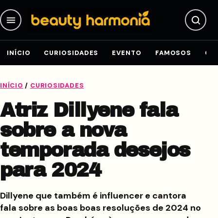
Pular para o conteúdo
INÍCIO
CURIOSIDADES
EVENTO
FAMOSOS
GE
INÍCIO
/
CURIOSIDADES
Atriz Dillyene fala
sobre a nova
temporada desejos
para 2024
Dillyene que também é influencer e cantora
fala sobre as boas boas resoluções de 2024 no